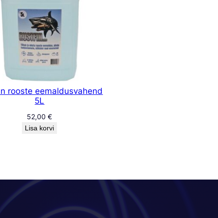
in rooste eemaldusvahend
5L
52,00
€
Lisa korvi