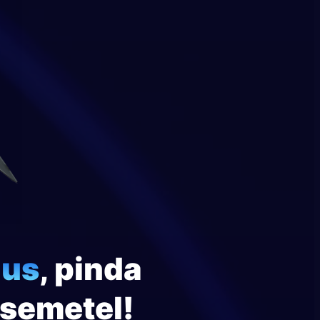
dus
, pinda
semetel!