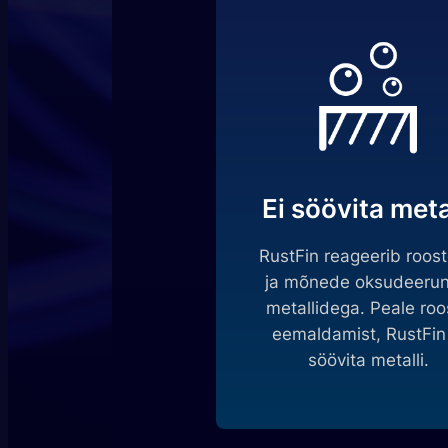
Ei söövita meta
RustFin reageerib roos
ja mõnede oksudeeru
metallidega. Peale roo
eemaldamist, RustFin 
söövita metalli.