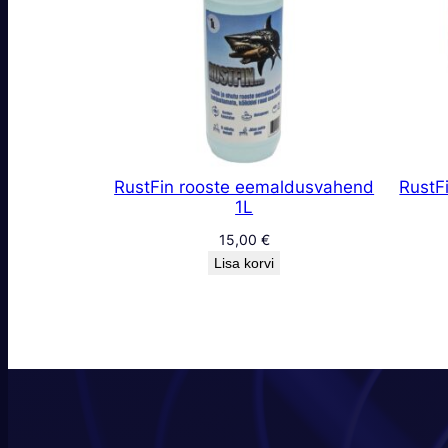
RustFin rooste eemaldusvahend
RustF
1L
15,00
€
Lisa korvi