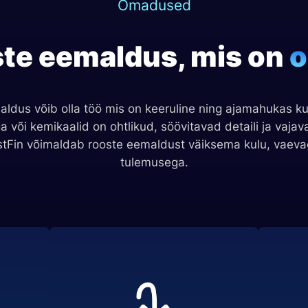
Omadused
te eemaldus, mis on
o
ldus võib olla töö mis on keeruline ning ajamahukas ku
a või kemikaalid on ohtlikud, söövitavad detaili ja vajava
ustFin võimaldab rooste eemaldust väiksema kulu, vaev
tulemusega.