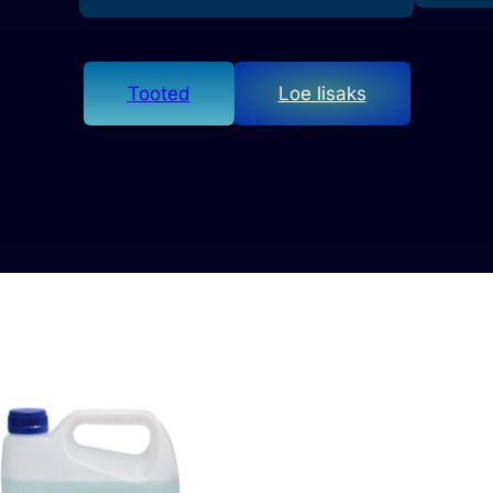
Tooted
Loe lisaks
Rooste eemaldusvahendid