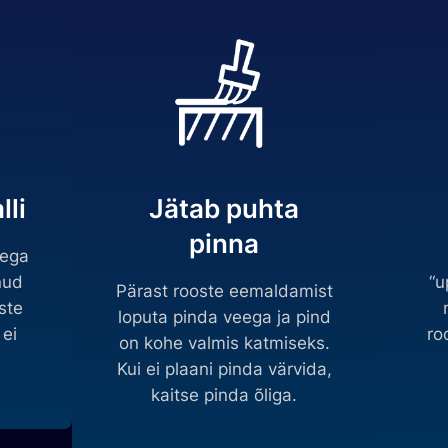
lli
Jätab puhta
pinna
tega
nud
“u
Pärast rooste eemaldamist
ste
loputa pinda veega ja pind
ei
ro
on kohe valmis katmiseks.
Kui ei plaani pinda värvida,
kaitse pinda õliga.