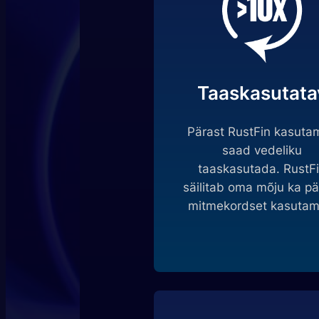
Taaskasutata
Pärast RustFin kasutam
saad vedeliku
taaskasutada. RustF
säilitab oma mõju ka pä
mitmekordset kasutami