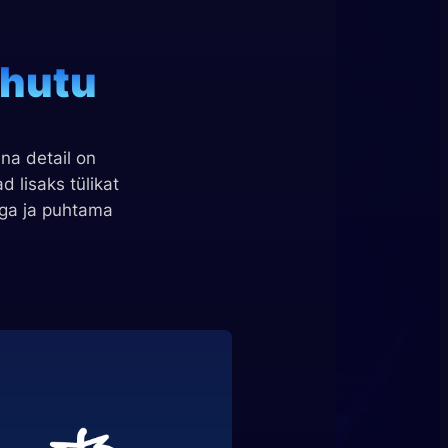
hutu
na detail on
d lisaks tülikat
aga ja puhtama