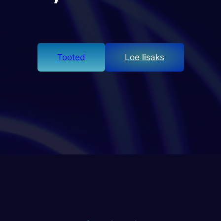
Tooted
Loe lisaks