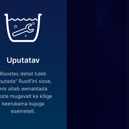
Uputatav
Roostes detail tuleb
putada” RustFini sisse,
mis aitab eemaldada
oste mugavalt ka kõige
keerukama kujuga
esemetelt.