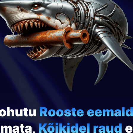
 ohutu
Rooste eemal
amata,
Kõikidel raud
e