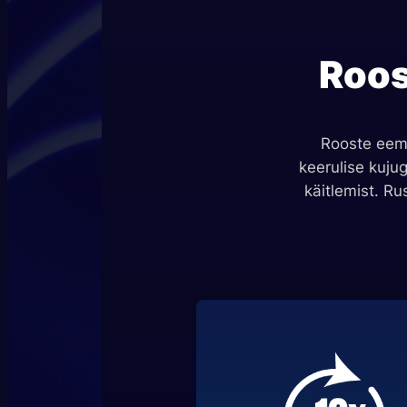
Roos
Rooste eema
keerulise kujug
käitlemist. R