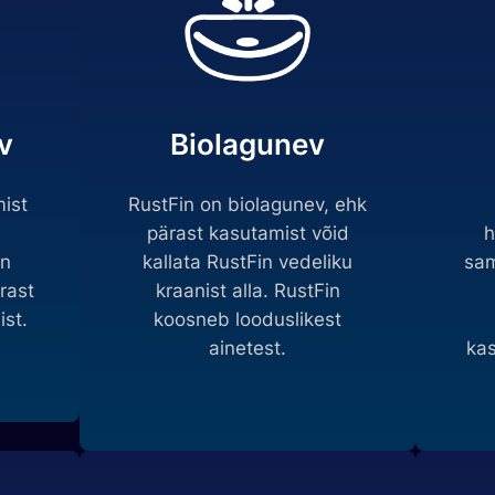
v
Biolagunev
ist
RustFin on biolagunev, ehk
pärast kasutamist võid
h
in
kallata RustFin vedeliku
sam
rast
kraanist alla. RustFin
st.
koosneb looduslikest
ainetest.
kas